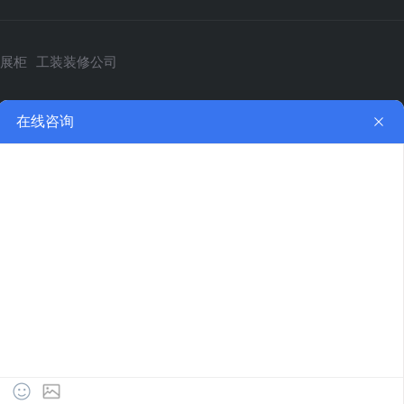
展柜
工装装修公司
饰案例展示
洪涛工程
新闻 
室|办公楼装修
近期完工
公司新
|工厂装修
在建工地
装饰资
构工程
施工工艺
装饰知
净化车间装修
人才招
车间地坪工程
在线留