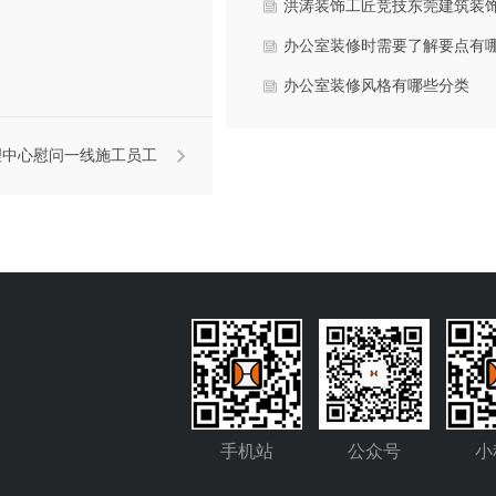
召开公装工作研讨会
洪涛装饰工匠竞技东莞建筑装
行业技能大赛并获奖
办公室装修时需要了解要点有
些？
办公室装修风格有哪些分类
理中心慰问一线施工员工
手机站
公众号
小