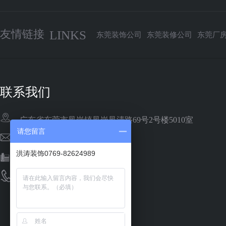
友情链接
LINKS
东莞装饰公司
东莞装修公司
东莞厂
联系我们
广东省东莞市凤岗镇凤岗凤清路69号2号楼5010室
请您留言
1078796814@qq.com
洪涛装饰0769-82624989
188-1433-4979