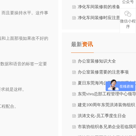
公众号
程？
净化车间装修前的准备工作有
，而且要操持水平。这件事
些
净化车间装修时应注意哪些事
微信小程
序
项？
项和上面那项如果改不好的
最新
资讯
办公室装修知识大全
，数据和语音的标签一定要
办公室装修需要的注意事项
夏日东莞海鸿公司工程管理中
要求就是这样。
慰问一线施工员工
东莞vivo总部工程管理中心领
莅临考察
建党100周年东莞洪涛装饰组织
工程配合。
参观东江抗日纪念馆
洪涛文化-员工季度生日会
市装协组织各兄弟企业莅临我