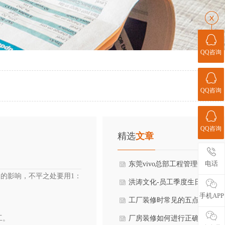
QQ咨询
QQ咨询
QQ咨询
精选
文章
电话
东莞vivo总部工程管理中心领
的影响，不平之处要用1：
莅临考察
洪涛文化-员工季度生日会
手机APP
工厂装修时常见的五点问题有
工。
些？
厂房装修如何进行正确施工过