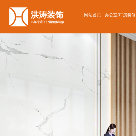
洪涛装饰
网站首页
办公室/厂房装
25年专注工业园整体装修