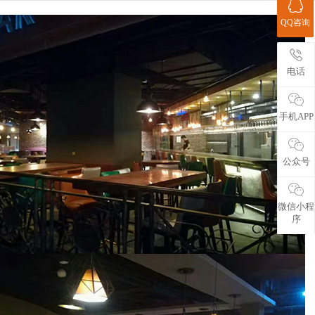
QQ咨询
电话
手机APP
公众号
微信小程
序