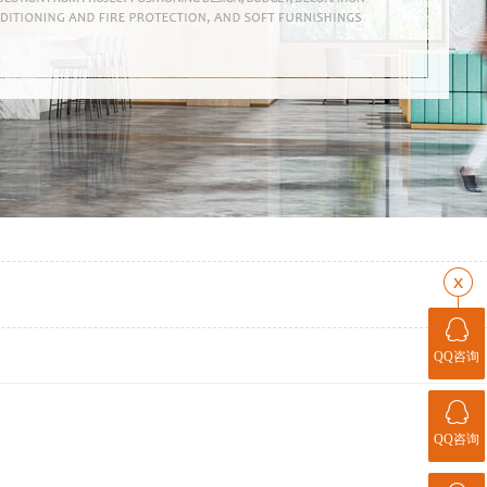
QQ咨询
QQ咨询