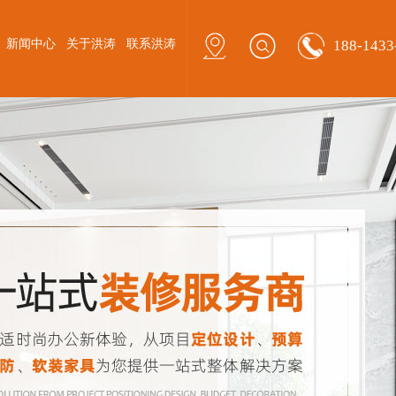
新闻中心
关于洪涛
联系洪涛
188-1433