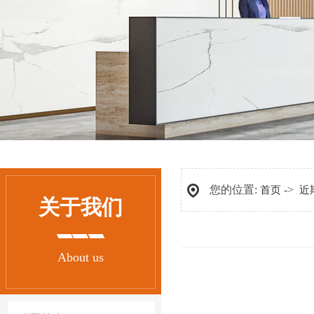
您的位置:
->
首页
近
关于我们
About us