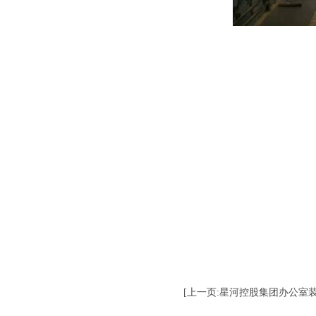
[上一页:星河控股集团办公室装