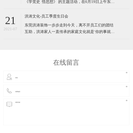
《学党史 悟思想》 的主题活动，在6月19日上午东莞
工。
洪涛全体党员、入党积极分子赴东江纵队纪念馆开展
党建主题活动。 东江纵队是中国共产党在广东省东江
洪涛文化-员工季度生日会
21
地区领导创建的一支抗日游击队，是开辟华南敌后战
东莞洪涛装饰一步步走到今天，离不开员工们的团结
场和坚持华南抗战的人民
2021-07
互助，洪涛家人一直传承的家庭文化就是‘你的事就是
我的事’。 员工之间互相帮助，互相学习。 一个公司
增强团队凝聚力的方法有很多，外出旅游，团建活
动，野外拓展活动，除了这些室外活动以外，平常的
一些小细节也是不可或缺的。 比如说员工生日祝福
在线留言
立即提交