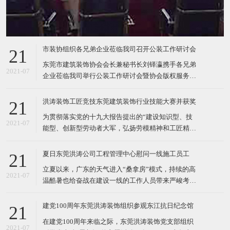
市装协组织各兄弟企业莅临我司召开公装工作研讨会
21
东莞市建筑装饰协会会长兼秘书长刘铎瀛携手各兄弟
2021-07
企业莅临我司举行公装工作研讨会暨协会版权服务站
宣贯会，出席单位有（简写）：协会监理中心、同一
装饰、远洋装饰、中铁二十五局装饰、力达装饰、利
洪涛装饰工匠竞技东莞建筑装饰行业技能大赛并获奖
21
达装饰、特艺达装饰等。 会上，协会监理中心公装事
为贯彻落实党的十九大报告提出的“建设知识型、技
业部负责人李先勇给大家分享了第三方监理的检查思
2021-07
能型、创新型劳动者大军，弘扬劳模精神和工匠精
路来源、实施
神”；为挖掘东莞装饰行业工匠精英 ，培养更多专业
技能人才，普及行业知识，传承工匠精神，弘扬东莞
夏日东莞洪涛公司工程管理中心慰问一线施工员工
21
建筑装饰文化；为东莞市建筑装饰行业广大“工匠”切
立夏以来，广东的天气进入“桑拿房”模式，持续的高
磋技艺、交流经验、提高技能、展现风采搭建平台。
2021-07
温酷暑也给奋战在建设一线的工作人员带来严峻考
8月25日
验。 为表达对一线员工的关心和敬意，近日，在总经
理余总的号召下，洪涛装饰工程管理中心开展慰问活
建党100周年东莞洪涛装饰组织参观东江抗日纪念馆
21
动，为各支在建项目的项目团队送去消暑水果、凉
在建党100周年来临之际，东莞洪涛装饰党支部组织
茶、食品等物资，将企业的关心传递给每一位一线员
2021-07